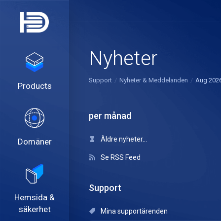
Nyheter
Support
Nyheter & Meddelanden
Aug 202
Products
per månad
Äldre nyheter...
Domäner
Se RSS Feed
Support
Hemsida &
säkerhet
Mina supportärenden