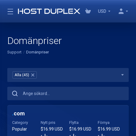
USD
Domänpriser
Support
Domänpriser
Alla (45)
×
.
com
Category
Nytt pris
Flytta
Förnya
Popular
$16.99 USD
$16.99 USD
$16.99 USD