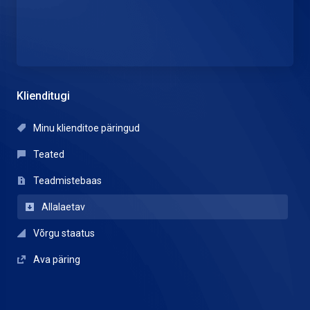
Klienditugi
Minu klienditoe päringud
Teated
Teadmistebaas
Allalaetav
Võrgu staatus
Ava päring