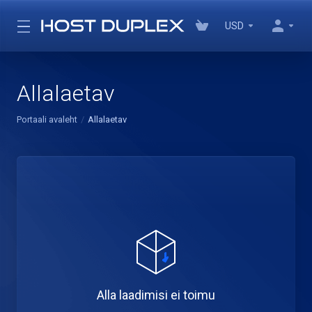
USD
Allalaetav
Portaali avaleht
Allalaetav
Alla laadimisi ei toimu