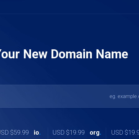
Your New Domain Name
$59.99 USD
io
.
$19.99 USD
org
.
$19.99 