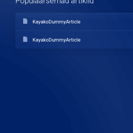
Populaarsemad artiklid
KayakoDummyArticle
KayakoDummyArticle