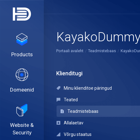
KayakoDummyA
Portaali avaleht
Teadmistebaas
KayakoDu
Products
Klienditugi
Minu klienditoe päringud
Domeenid
Teated
Teadmistebaas
Allalaetav
Website &
Security
Võrgu staatus