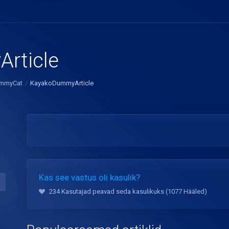
rticle
mmyCat
KayakoDummyArticle
Kas see vastus oli kasulik?
234 Kasutajad peavad seda kasulikuks (1077 Hääled)