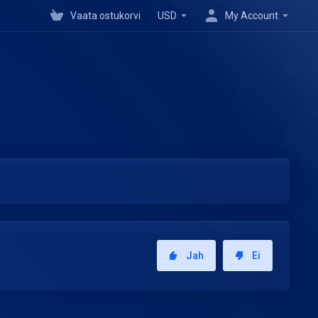
Vaata ostukorvi
USD
My Account
Jah
Ei