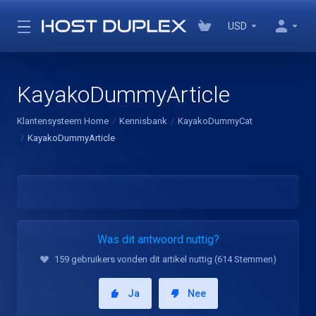
USD
KayakoDummyArticle
Klantensysteem Home
Kennisbank
KayakoDummyCat
KayakoDummyArticle
Was dit antwoord nuttig?
159 gebruikers vonden dit artikel nuttig (614 Stemmen)
Ja
Nee