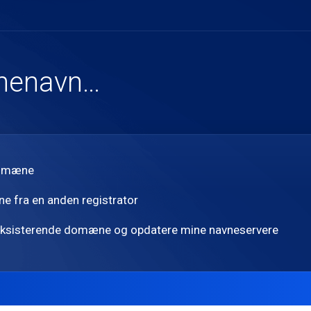
nenavn…
 domæne
e fra en anden registrator
 eksisterende domæne og opdatere mine navneservere