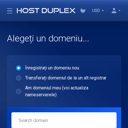
USD
Alegeți un domeniu...
Înregistrați un domeniu nou
Transferați domeniul de la un alt registrar
Am domeniul meu (voi actualiza
nameserverele)