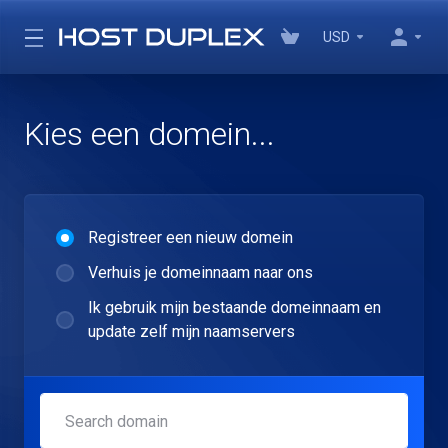
USD
Kies een domein...
Registreer een nieuw domein
Verhuis je domeinnaam naar ons
Ik gebruik mijn bestaande domeinnaam en
update zelf mijn naamservers