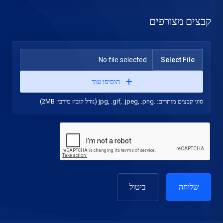
קבצים מצורפים
No file selected
Select File
הוסיפו עוד
סוגי קבצים מותרים: .jpg, .gif, .jpeg, .png (גודל קובץ מירבי: 2MB)
ביטול