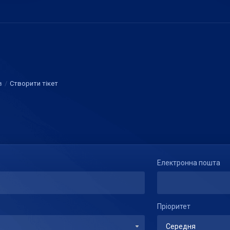
в
Створити тікет
Електронна пошта
Пріоритет