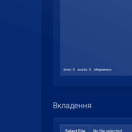
lines: 0 words: 0
збережено
Вкладення
Select File
No file selected