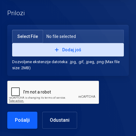
Prilozi
Select File
No file selected
Dodaj još
Dozvoljene ekstenzije datoteka: .jpg, .gif, .jpeg, .png (Max file
size: 2MB)
Odustani